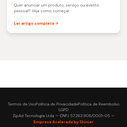
Quer anunciar um produto, serviço ou evento
pessoal? Veja como começar.
Ler artigo completo
Termos de Uso
Política de Privacidade
Política de Reembolso
LGPD
ZipAd Tecnologia Ltda — CNPJ 57.263.908/0001-05 —
Empresa Acelerada by Shinier